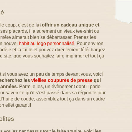
sé
e coup, c’est de
lui offrir un cadeau unique et
s placards, il a surement un vieux tee-shirt ou
mère aimerait bien se débarrasser. Prenez les
un nouvel
habit au logo personnalisé
. Pour environ
dèle et la taille et pouvez directement téléchargez
 site, que vous souhaitez faire imprimer et tout ça
t si vous avez un peu de temps devant vous, voici
echerchez les
vieilles coupures de presse
qui
 années.
Parmi elles, un évènement dont il parle
r savoir ce qu’il s’est passé dans sa région le jour
d’huile de coude, assemblez tout ça dans un cadre
n effet garanti!
lites
voulez par dessus tout le faire sourire, voici les