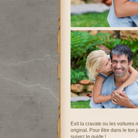
Exit la cravate ou les voitures
original. Pour être dans le ton j
suivez le guide !