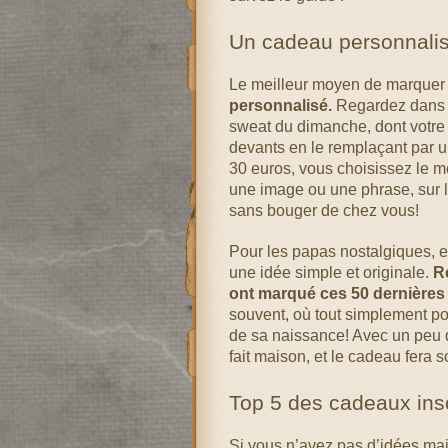
Un cadeau personnali
Le meilleur moyen de marquer l
personnalisé.
Regardez dans se
sweat du dimanche, dont votre 
devants en le remplaçant par 
30 euros, vous choisissez le mo
une image ou une phrase, sur le
sans bouger de chez vous!
Pour les papas nostalgiques, e
une idée simple et originale.
R
ont marqué ces 50 dernières
souvent, où tout simplement pou
de sa naissance! Avec un peu 
fait maison, et le cadeau fera so
Top 5 des cadeaux inso
Si vous n’avez pas d’idées mais 