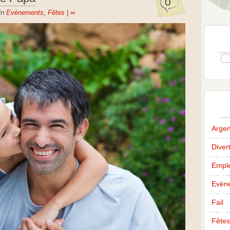
0
in
Evènements
,
Fêtes
|
∞
Argen
Diver
Emple
Evèn
Fail
Fêtes