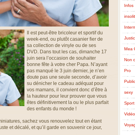
Infos
insoli
Inter
Il est peut-être bricoleur et sportif du
Justi
week-end, ou plutôt casanier fier de
sa collection de vinyle ou de ses
Mea 
DVD. Dans tout les cas, dimanche 17
juin sera l’occasion de souhaiter
Non c
bonne fête à votre cher Papa. N’ayant
pas manqué le 3 juin dernier, je n’en
Pro
doute pas une seule seconde, d’avoir
Public
su dénicher le cadeau adéquat pour
vos mamans, il convient donc d’être à
sexy
la hauteur pour leur prouver que vous
êtes définitivement la ou le plus parfait
Sport
des enfants du monde !
Vidéo
 miniatures, sachez vous renouvelez tout en étant
Voya
uste et décalé, et qu’il garde en souvenir ce jour,