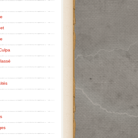
te
net
ce
Culpa
lassé
ités
s
ges