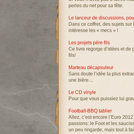
perles du net pour sa fête:
Le lanceur de discussions, p
Dans ce coffret, des sujets sur 
intéresse les « mecs » !
Les projets père fils
Ce livre regorge d’idées et de p
fils!
Marteau décapsuleur
Sans doute l’idée la plus extrao
une bière…
Le CD vinyle
Pour que vous puissiez lui grave
Football-BBQ tablier
Allez, c’est encore l’Euro 2012 
passions: le Foot et les saucis
un peu ringarde, mais tout à fait