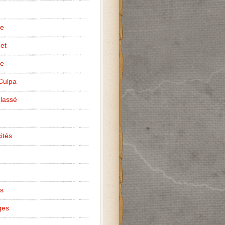
te
net
ce
Culpa
lassé
ités
s
ges