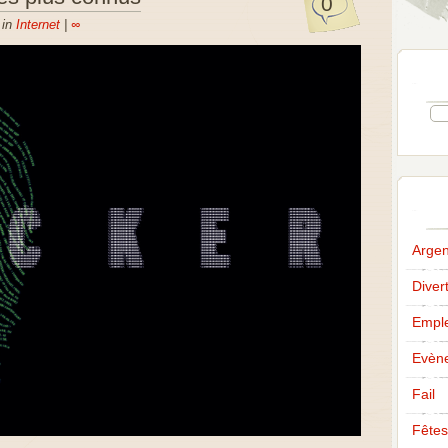
0
 in
Internet
|
∞
Argen
Diver
Emple
Evèn
Fail
Fêtes