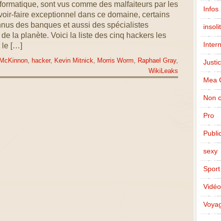
nformatique, sont vus comme des malfaiteurs par les
Infos
ir-faire exceptionnel dans ce domaine, certains
nnus des banques et aussi des spécialistes
insoli
de la planète. Voici la liste des cinq hackers les
Inter
 le […]
 McKinnon
,
hacker
,
Kevin Mitnick
,
Morris Worm
,
Raphael Gray
,
Justi
WikiLeaks
Mea 
Non c
Pro
Public
sexy
Sport
Vidéo
Voya